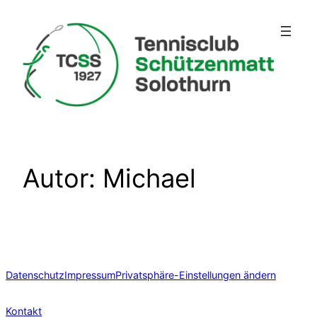
Zum
Inhalt
springen
Autor:
Michael
Datenschutz
Impressum
Privatsphäre-Einstellungen ändern
Kontakt